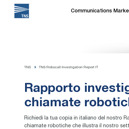
Skip
to
Communications Marke
content
TNS
TNS Robocall Investigation Report IT
Rapporto investig
chiamate robotic
Richiedi la tua copia in italiano del nostro R
chiamate robotiche che illustra il nostro se