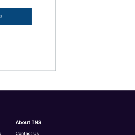
About TNS
s
Contact Us