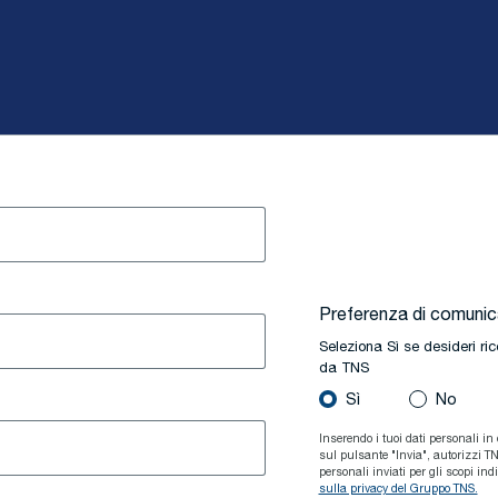
Preferenza di comuni
Seleziona Sì se desideri ric
da TNS
Sì
No
Inserendo i tuoi dati personali i
sul pulsante "Invia", autorizzi TNS
personali inviati per gli scopi ind
sulla privacy del Gruppo TNS.