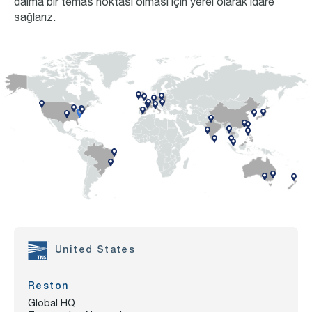
daima bir temas noktası olması için yerel olarak idare
sağlarız.
United
States
Reston
Global HQ